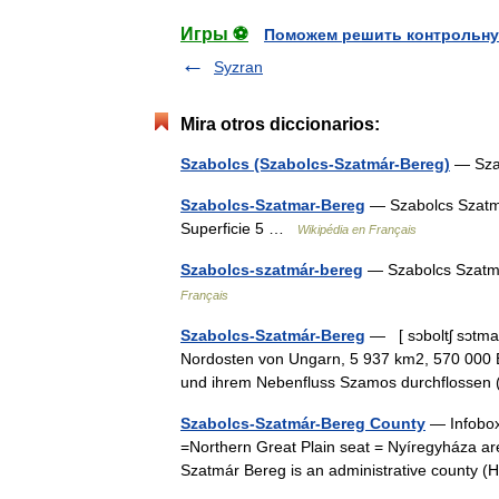
Игры ⚽
Поможем решить контрольну
Syzran
Mira otros diccionarios:
Szabolcs (Szabolcs-Szatmár-Bereg)
— Sza
Szabolcs-Szatmar-Bereg
— Szabolcs Szatmá
Superficie 5 …
Wikipédia en Français
Szabolcs-szatmár-bereg
— Szabolcs Szatma
Français
Szabolcs-Szatmár-Bereg
— [ sɔboltʃ sɔtma
Nordosten von Ungarn, 5 937 km2, 570 000 E
und ihrem Nebenfluss Szamos durchflosse
Szabolcs-Szatmár-Bereg County
— Infobox
=Northern Great Plain seat = Nyíregyháza ar
Szatmár Bereg is an administrative county