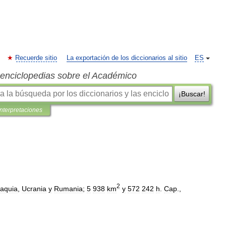
Recuerde sitio
La exportación de los diccionarios al sitio
ES
s enciclopedias sobre el Académico
¡Buscar!
interpretaciones
2
vaquia
,
Ucrania
y
Rumania
;
5
938
km
y
572
242
h
.
Cap
.,