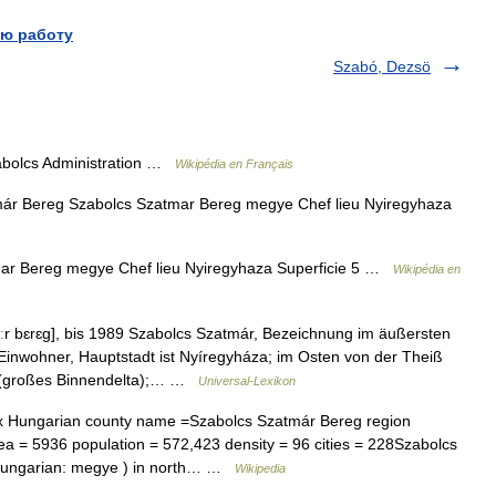
ю работу
Szabó, Dezsö
bolcs Administration …
Wikipédia en Français
r Bereg Szabolcs Szatmar Bereg megye Chef lieu Nyiregyhaza
r Bereg megye Chef lieu Nyiregyhaza Superficie 5 …
Wikipédia en
ːr bɛrɛg], bis 1989 Szabolcs Szatmár, Bezeichnung im äußersten
inwohner, Hauptstadt ist Nyíregyháza; im Osten von der Theiß
n (großes Binnendelta);… …
Universal-Lexikon
 Hungarian county name =Szabolcs Szatmár Bereg region
ea = 5936 population = 572,423 density = 96 cities = 228Szabolcs
 (Hungarian: megye ) in north… …
Wikipedia