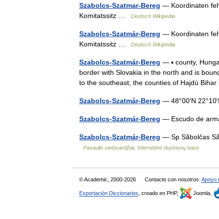
Szabolcs-Szatmar-Bereg
— Koordinaten feh
Komitatssitz …
Deutsch Wikipedia
Szabolcs-Szatmár-Bereg
— Koordinaten feh
Komitatssitz …
Deutsch Wikipedia
Szabolcs-Szatmár-Bereg
— ▪ county, Hunga
border with Slovakia in the north and is bou
to the southeast; the counties of Hajdú Bi
Szabolcs-Szatmár-Bereg
— 48°00′N 22°10′
Szabolcs-Szatmár-Bereg
— Escudo de ar
Szabolcs-Szatmár-Bereg
— Sp Sãbolčas Sã
Pasaulio vietovardžiai. Internetinė duomenų bazė
© Academic, 2000-2026
Contacte con nosotros:
Apoyo 
Exportación Diccionarios
, creado en PHP,
Joomla,