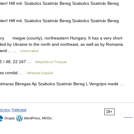
len! Hilf mit. Szabolcs Szatmár Bereg Szabolcs Szatmár Bereg
len! Hilf mit. Szabolcs Szatmár Bereg Szabolcs Szatmár Bereg
ry megye (county), northeastern Hungary. It has a very short
nded by Ukraine to the north and northeast, as well as by Romania
har and… …
Universalium
E / 48, 22.167 …
Wikipédia en Français
mas condal …
Wikipedia Español
tmaras Bèregas Ap Szabolcs Szatmár Bereg L Vengrijos medė …
técnico
,
Publicidad
18+
Drupal,
WordPress, MODx.