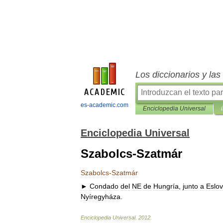
Los diccionarios y la
es-academic.com
Enciclopedia Universal
Enciclopedia Universal
Szabolcs-Szatmár
Szabolcs
-
Szatmár
►
Condado
del
NE
de
Hungría
,
junto
a
Eslo
Nyíregyháza
.
Enciclopedia
Universal
.
2012
.